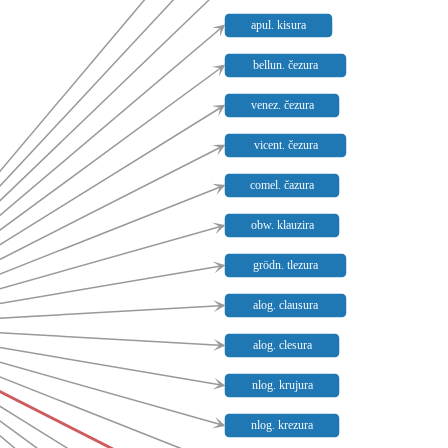
apul. kisura
bellun. čezura
venez. čezura
vicent. čezura
comel. čazura
obw. klauzira
grödn. tlezura
alog. clausura
alog. clesura
nlog. krujura
nlog. krezura