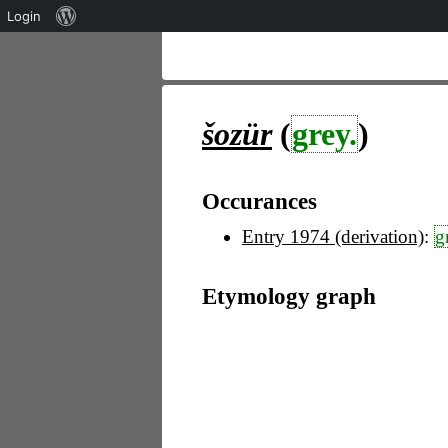
Über
Login
WordPress
šozür
(
grey.
)
Occurances
Entry 1974 (derivation)
:
g
Etymology graph