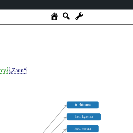
rey.
„Zaun“
it. chiusura
lecc. kyasura
lecc. kesura