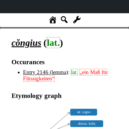
cŏngius
(
lat.
)
Occurances
Entry 2146 (lemma)
:
lat.
„ein Maß für
Flüssigkeiten“
Etymology graph
ait. cogno
abruzz. kuñe̥