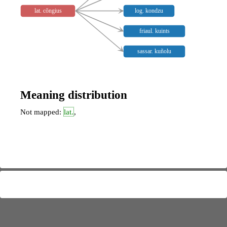
lat. cŏngius
log. kondzu
friaul. kuints
sassar. kuñolu
Meaning distribution
Not mapped:
lat.
,