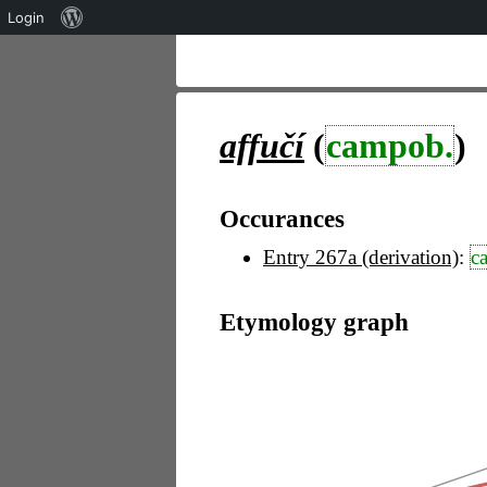
Über
Login
WordPress
affučí
(
campob.
)
Occurances
Entry 267a (derivation)
:
c
Etymology graph