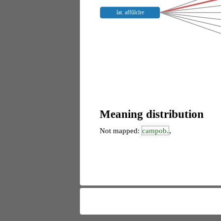
lat. affŭlcīre
Meaning distribution
Not mapped:
campob.
,