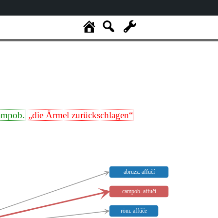
ampob.
„die Ärmel zurückschlagen“
abruzz. affučí
campob. affučí
röm. affúče