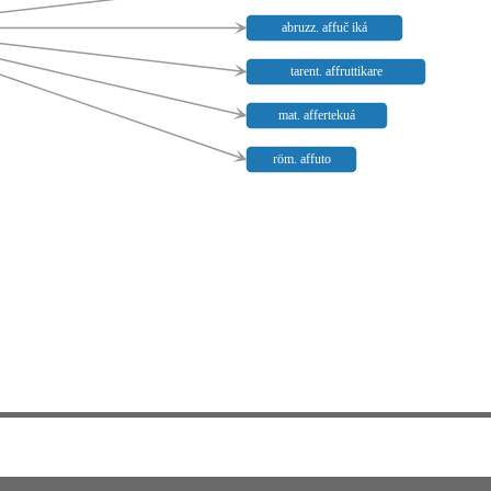
abruzz. affuč iká
tarent. affruttikare
mat. affertekuá
röm. affuto