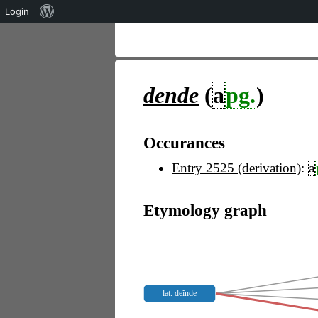
Über
Login
WordPress
dende
(
a
pg.
)
Occurances
Entry 2525 (derivation)
:
a
Etymology graph
lat. deĭnde