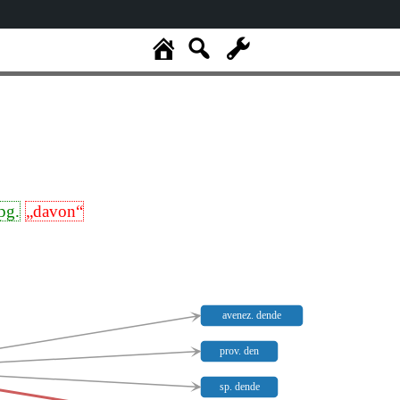
pg.
„davon“
avenez. dende
prov. den
sp. dende