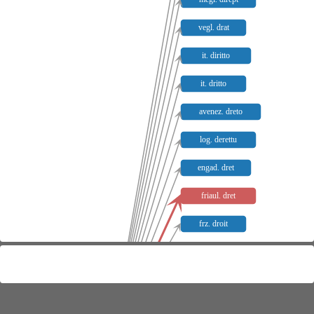
vegl. drat
it. diritto
it. dritto
avenez. dreto
log. derettu
engad. dret
friaul. dret
frz. droit
prov. drech
kat. dret
sp. derecho