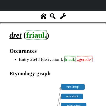
dret
(
friaul.
)
Occurances
Entry 2648 (derivation)
:
friaul.
„gerade“
Etymology graph
rum. derept
rum. drept
megl. dirept