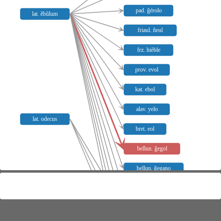
pad. ǧérolo
lat. ĕbŭlum
friaul. ñeul
frz. hièble
prov. evol
kat. ebol
alav. yelo
lat. odecus
bret. eol
bellun. ǧegol
bellun. ǧegano
bellun. egano
sp. yezgo