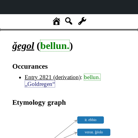
ǧegol
(
bellun.
)
Occurances
Entry 2821 (derivation)
:
bellun.
„Goldregen“
Etymology graph
it. ebbio
veron. ǧéolo