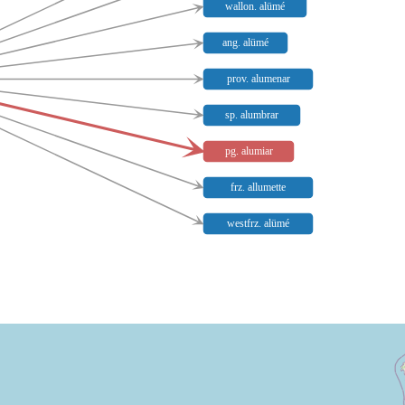
wallon. alümé
ang. alümé
prov. alumenar
sp. alumbrar
pg. alumiar
frz. allumette
westfrz. alümé