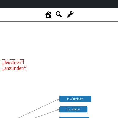
.
„leuchten“
.
„anzünden“
it. alluminare
frz. allumer