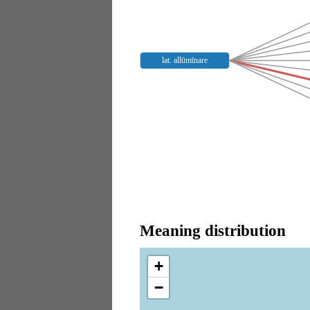
lat. allūmīnare
Meaning distribution
+
−