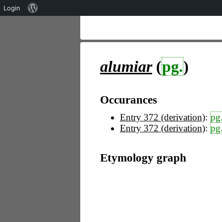
Über
Login
WordPress
alumiar
(
pg.
)
Occurances
Entry 372 (derivation)
:
pg
Entry 372 (derivation)
:
pg
Etymology graph