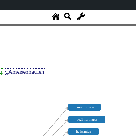
g.
„Ameisenhaufen“
rum. furnică
vegl. formaika
it. formica