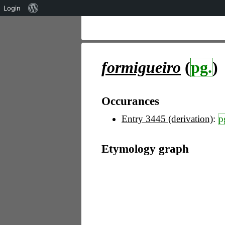
Über
Login
WordPress
formigueiro
(
pg.
)
Occurances
Entry 3445 (derivation)
:
p
Etymology graph