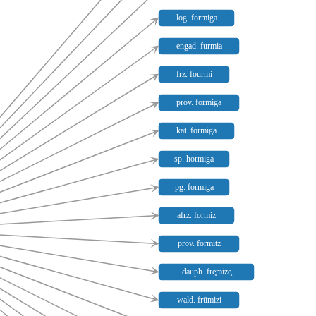
log. formiga
engad. furmia
frz. fourmi
prov. formiga
kat. formiga
sp. hormiga
pg. formiga
afrz. formiz
prov. formitz
dauph. fre̥mize̥
wald. frümizi