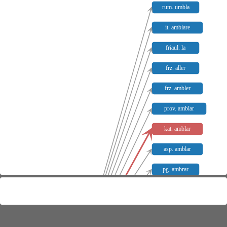
rum. umbla
it. ambiare
friaul. la
frz. aller
frz. ambler
prov. amblar
kat. amblar
asp. amblar
pg. ambrar
galiz. ambrar
südmold. la umblete