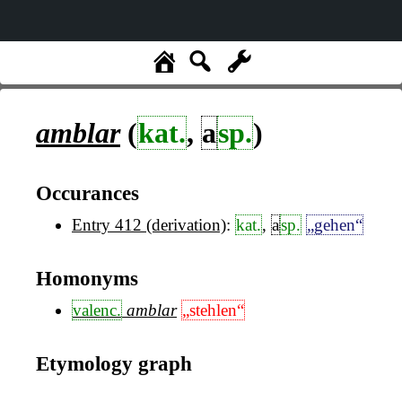
amblar
(
kat.
,
a
sp.
)
Occurances
Entry 412 (derivation)
:
kat.
,
a
sp.
„gehen“
Homonyms
valenc.
amblar
„stehlen“
Etymology graph