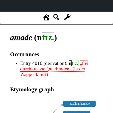
amade
(
n
frz.
)
Occurances
Entry 4016 (derivation)
:
n
frz.
„frei
durchkreuzte Querbinden“ (in der
Wappenkunst)
Etymology graph
awallon. hamede