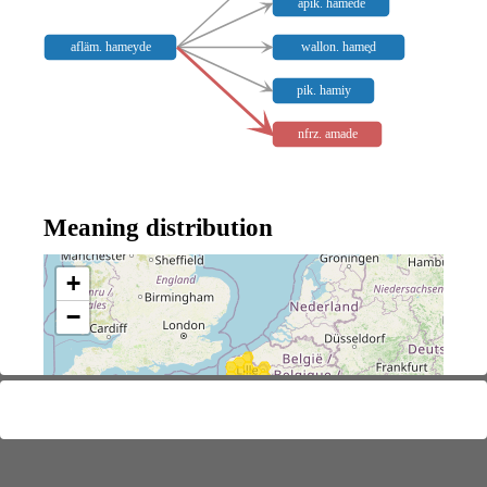
apik. hamede
afläm. hameyde
wallon. hame̥d
pik. hamiy
nfrz. amade
Meaning distribution
+
−