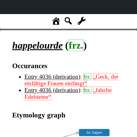
happelourde
(
frz.
)
Occurances
Entry 4036 (derivation)
:
frz.
„Geck, der
einfältige Frauen einfängt“
Entry 4036 (derivation)
:
frz.
„falsche
Edelsteine“
Etymology graph
frz. happer