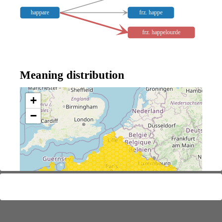
happare
frz. happe
frz. happelourde
Meaning distribution
+
−