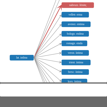
nabruzz. lémite̥
velletr. erma
avenez. entima
bologn. endma
romagn. emda
veron. íntima
lat. intĭma
trient. íntima
bresc. íntima
kors. íntima
friaul. líntime
venez. intimela