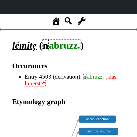
lémite̥
(
n
abruzz.
)
Occurances
Entry 4503 (derivation)
:
n
abruzz.
„das
Innerste“
Etymology graph
aneap. endem-a
aabruzz. entima