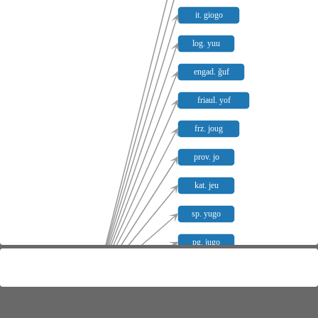
it. giogo
log. yuu
engad. ǧuf
friaul. yof
frz. joug
prov. jo
kat. jeu
sp. yugo
pg. jugo
campid. ǧu
lat. jugum
alog. jua