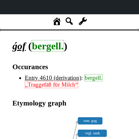
ǵof
(
bergell.
)
Occurances
Entry 4610 (derivation)
:
bergell.
„Traggefäß für Milch“
Etymology graph
rum. gug
vegl. zauk