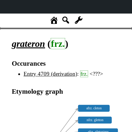
grateron
(
frz.
)
Occurances
Entry 4709 (derivation)
:
frz.
<???>
Etymology graph
afrz. cleton
nfrz. gletton
afrz. gletoniere