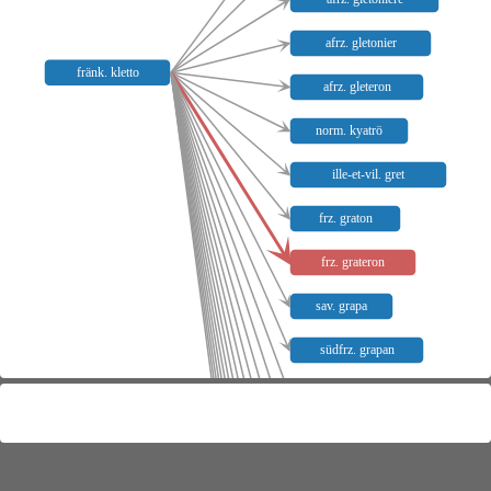
afrz. gletonier
fränk. kletto
afrz. gleteron
norm. kyatrö
ille-et-vil. gret
frz. graton
frz. grateron
sav. grapa
südfrz. grapan
südfrz. grapelun
lat. glutto
bmanc. gripiou
bmanc. gripou