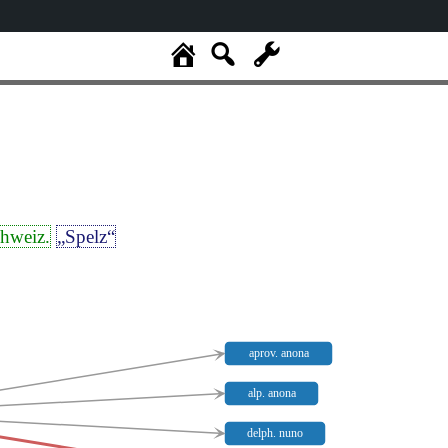
chweiz.
„Spelz“
aprov. anona
alp. anona
delph. nuno