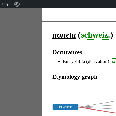
Über
Login
WordPress
noneta
(
schweiz.
)
Occurances
Entry 483a (derivation)
:
s
Etymology graph
lat. annōna