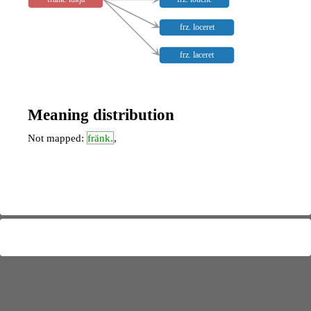
frz. loceret
frz. laceret
Meaning distribution
Not mapped:
fränk.
,