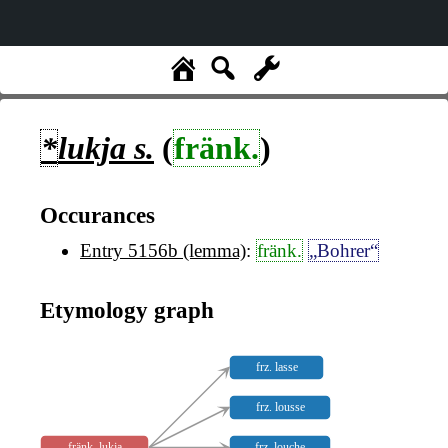
*
lukja
s.
(
fränk.
)
Occurances
Entry 5156b (lemma)
:
fränk.
„Bohrer“
Etymology graph
frz. lasse
frz. lousse
fränk. lukja
frz. louche