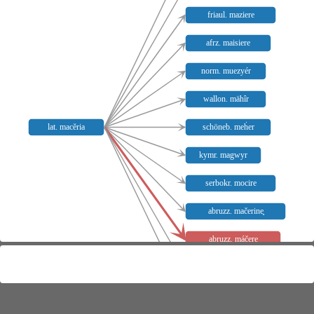
friaul. maziere
afrz. maisiere
norm. muezyér
wallon. mähîr
schöneb. meḣer
lat. macĕria
kymr. magwyr
serbokr. mocire
abruzz. mačerine̥
abruzz. máče̥re̥
grödn. mažerai
afrz. maiserié