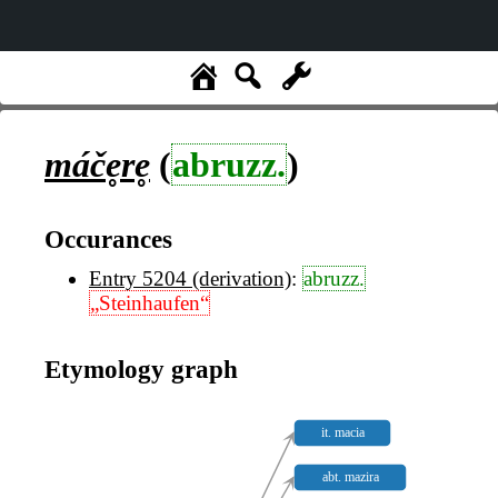
máče̥re̥
(
abruzz.
)
Occurances
Entry 5204 (derivation)
:
abruzz.
„Steinhaufen“
Etymology graph
it. macia
abt. mazira