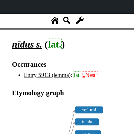
nīdus
s.
(
lat.
)
Occurances
Entry 5913 (lemma)
:
lat.
„Nest“
Etymology graph
vegl. naid
it. nido
log. nidu