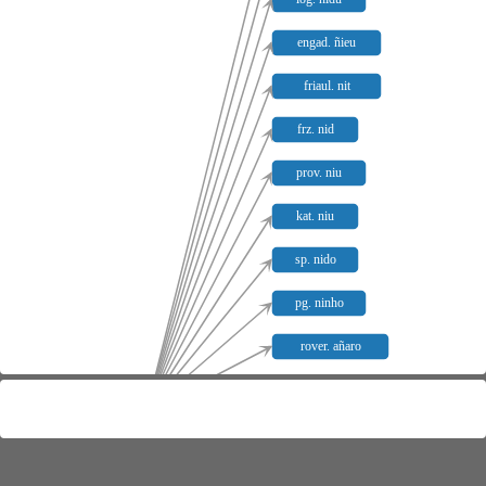
engad. ñieu
friaul. nit
frz. nid
prov. niu
kat. niu
sp. nido
pg. ninho
rover. añaro
vicent. ñaro
lat. nīdus
lütt. niyey
delph. ña