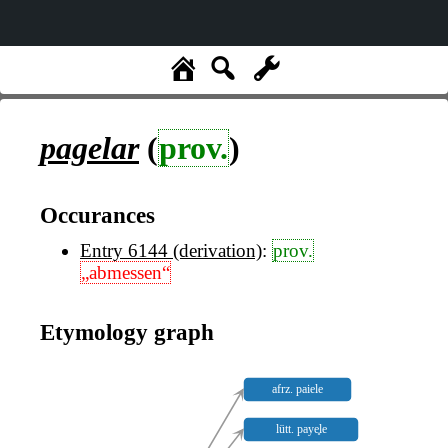
pagelar
(
prov.
)
Occurances
Entry 6144 (derivation)
:
prov.
„abmessen“
Etymology graph
afrz. paiele
lütt. paye̥le