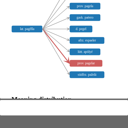
prov. pagela
gask. paëero
lat. pagĕlla
d. pegel
afrz. espaeler
lütt. apölyé
prov. pagelar
südfrz. paželá
Meaning distribution
+
−