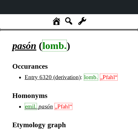
pasón
(
lomb.
)
Occurances
Entry 6320 (derivation)
:
lomb.
„Pfahl“
Homonyms
emil.
pasón
„Pfahl“
Etymology graph