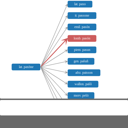
lat. paxo
it. passone
emil. pasón
lomb. pasón
piem. pasun
gen. pašuñ
lat. paxōne
afrz. paisson
wallon. pašõ
morv. pešö
genf. pasõ
waadtl. pasõ