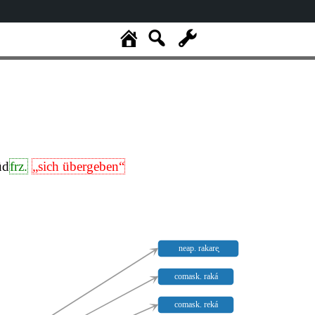
üd
frz.
„sich übergeben“
neap. rakare̥
comask. raká
comask. reká