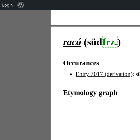
Über
Login
WordPress
racá
(süd
frz.
)
Occurances
Entry 7017 (derivation)
: s
Etymology graph