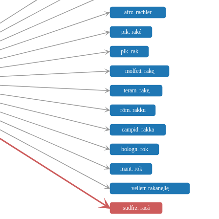
afrz. rachier
pik. raké
pik. rak
molfett. rake̥
teram. rake̥
röm. rakku
campid. rakka
bologn. rok
mant. rok
velletr. rakane̥lle̥
südfrz. racá