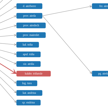
d. aterbeere
frz. aire
prov. airela
prov. airedech
prov. mairedet
kal. triña
apul. triña
siz. atriña
kalabr. triñarule
pg. airel
log. tura
kat. andrina
sp. endrina