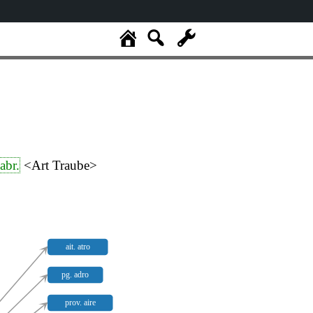
abr.
<Art Traube>
ait. atro
pg. adro
prov. aire