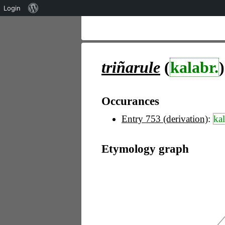
Über
Login
WordPress
triñarule
(
kalabr.
)
Occurances
Entry 753 (derivation)
:
kal
Etymology graph