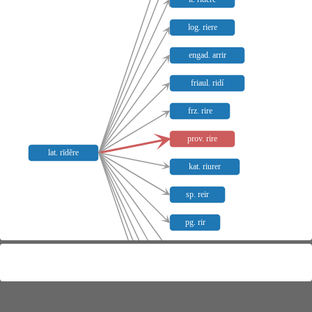
log. riere
engad. arrir
friaul. ridí
frz. rire
prov. rire
lat. rīdĕre
kat. riurer
sp. reir
pg. rir
siz. ridenna
frz. rioler
frz. riotte