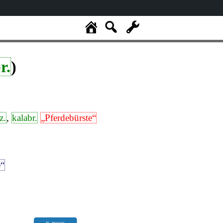
r.
)
z.
,
kalabr.
„Pferdebürste“
e“