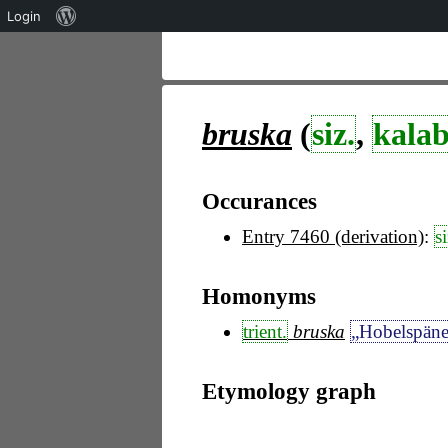
Über
Login
WordPress
bruska
(
siz.
,
kalab
Occurances
Entry 7460 (derivation)
:
si
Homonyms
trient.
bruska
„Hobelspän
Etymology graph