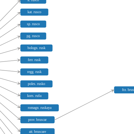
it. rusco
kat. rusco
sp. rusco
pg. rusco
bologn. rusk
ferr. rusk
regg. rusk
poles. rusko
frz. bru
kors. rušu
romagn. ruskaya
prov. bruscar
ait. bruscare