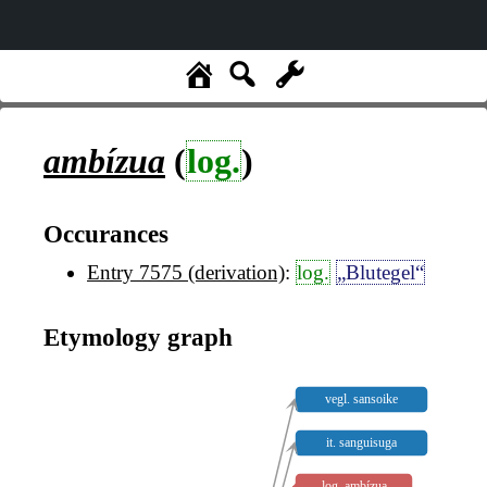
ambízua
(
log.
)
Occurances
Entry 7575 (derivation)
:
log.
„Blutegel“
Etymology graph
vegl. sansoike
it. sanguisuga
log. ambízua