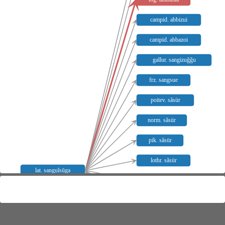
campid. abbizui
campid. abbazoi
gallur. sangizuǧǧu
frz. sangsue
poitev. săsür
norm. săsür
pik. săsür
lothr. săsür
lat. sanguĭsūga
champ. săsür
nam. săsrul
südfrz. sansügo