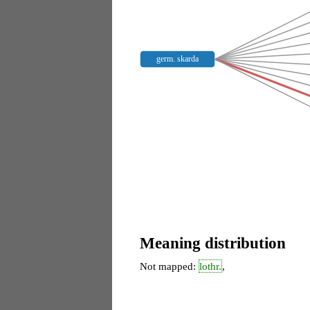
germ. skarda
Meaning distribution
Not mapped:
lothr.
,