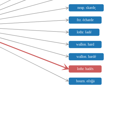
neap. skarde̥
frz. écharde
lothr. šadé
wallon. hard
wallon. hardé
lothr. hadés
bourn. ečeǧä