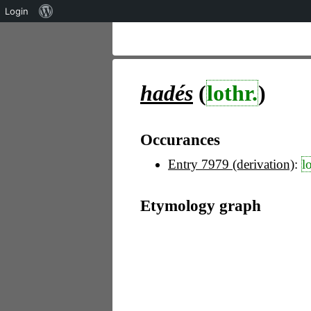
Über
Login
WordPress
hadés
(
lothr.
)
Occurances
Entry 7979 (derivation)
:
l
Etymology graph