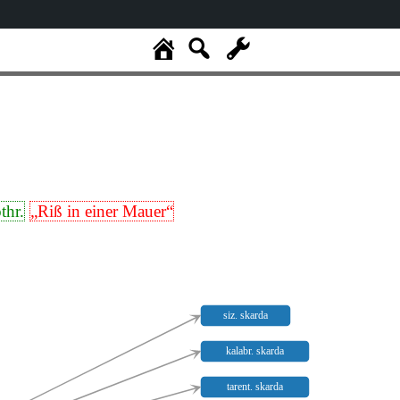
othr.
„Riß in einer Mauer“
siz. skarda
kalabr. skarda
tarent. skarda