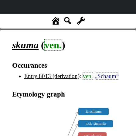
skuma
(
ven.
)
Occurances
Entry 8013 (derivation)
:
ven.
„Schaum“
Etymology graph
it. schiuma
tosk. stummia
ven. skuma