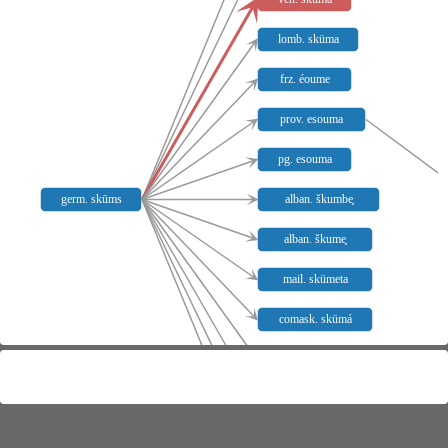
lomb. sküma
frz. éoume
prov. esouma
pg. esouma
germ. skūms
alban. škumbe̥
alban. škume̥
mail. skümeta
comask. skümá
val.-ses. skumin
mail. skomelá
tessin. skümarda