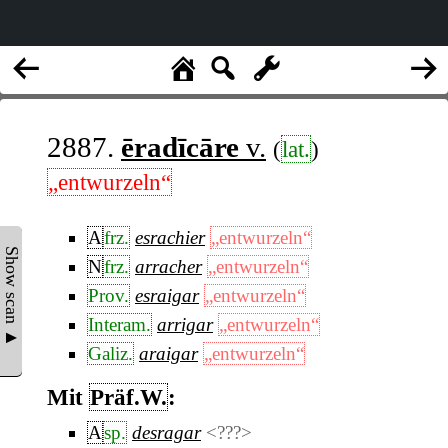
2887.
ēradīcāre
v.
(
lat.
)
„entwurzeln“
A
frz.
esrachier
„entwurzeln“
Show scan ▲
N
frz.
arracher
„entwurzeln“
Prov.
esraigar
„entwurzeln“
Interam.
arrigar
„entwurzeln“
Galiz.
araigar
„entwurzeln“
Mit
Präf.W.
:
A
sp.
desragar
<???>