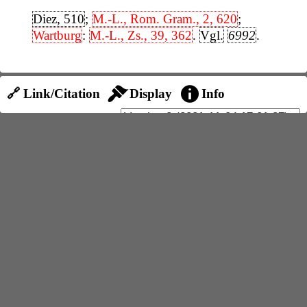
Diez, 510
;
M.-L., Rom. Gram., 2, 620
;
Wartburg
:
M.-L., Zs., 39, 362
.
Vgl.
6992
.
🔗 Link/Citation
Display
Info