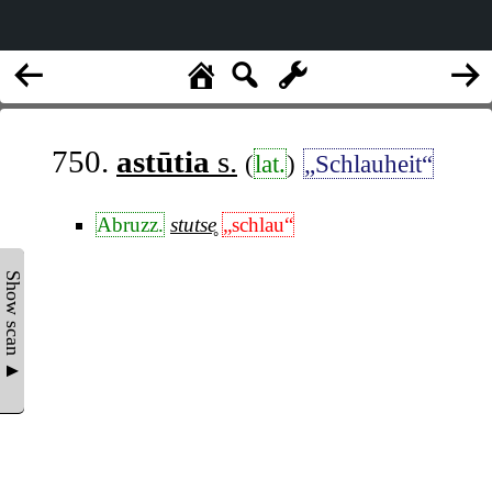
750.
astūtia
s.
(
lat.
)
„Schlauheit“
Abruzz.
stutse̥
„schlau“
Show scan ▲