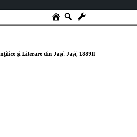
ƫifice şi Literare din Jaşĭ. Jaşĭ, 1889ff