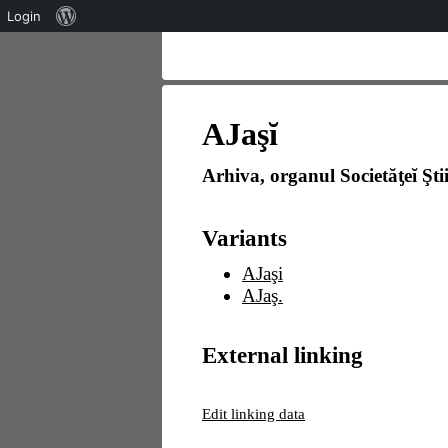
Über
Login
WordPress
AJaşĭ
Arhiva, organul Societăƫeĭ Ştiin
Variants
AJaşi
AJaş.
External linking
Edit linking data