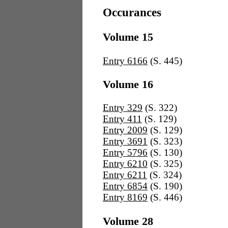
Occurances
Volume 15
Entry 6166
(S. 445)
Volume 16
Entry 329
(S. 322)
Entry 411
(S. 129)
Entry 2009
(S. 129)
Entry 3691
(S. 323)
Entry 5796
(S. 130)
Entry 6210
(S. 325)
Entry 6211
(S. 324)
Entry 6854
(S. 190)
Entry 8169
(S. 446)
Volume 28