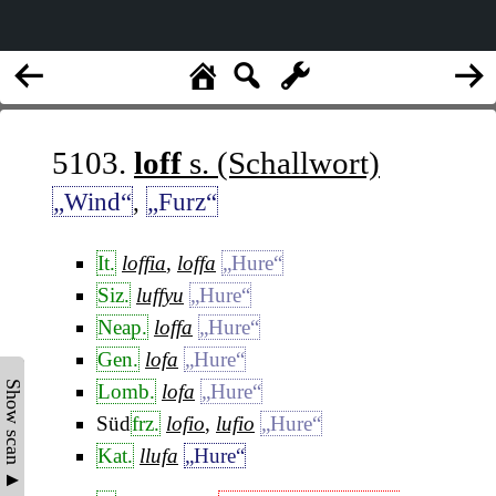
5103.
loff
s. (Schallwort)
„Wind“
,
„Furz“
It.
loffia
,
loffa
„Hure“
Siz.
luffyu
„Hure“
Neap.
loffa
„Hure“
Gen.
lofa
„Hure“
Show scan ▲
Lomb.
lofa
„Hure“
Süd
frz.
lofio
,
lufio
„Hure“
Kat.
llufa
„Hure“