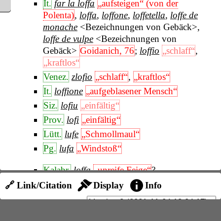
It.
far la loffa
„aufsteigen“ (von der
Polenta)
,
loffa
,
loffone
,
loffetella
,
loffe de
monache
<Bezeichnungen von Gebäck>
,
loffe de vulpe
<Bezeichnungen von
Gebäck>
Goidanich, 76
;
loffio
„schlaff“
,
„kraftlos“
Venez.
zlofio
„schlaff“
,
„kraftlos“
It.
loffione
„aufgeblasener Mensch“
Siz.
lofiu
„einfältig“
Prov.
lofi
„einfältig“
Lütt.
lufe
„Schmollmaul“
Pg.
lufa
„Windstoß“
Kalabr.
loffa
„unreife Feige“
?
A
frz.
louffe
„Grimasse“
?
🔗 Link/Citation
Display
Info
Moll, 2027