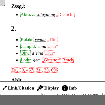
Zssg.
:
Abruzz.
votayanne̥
„Dietrich“
2.
Kalabr.
yenna
„Tür“
Campid.
enna
„Tür“
Obw.
d’eina
„Tür“
Lothr.
ǧem
„Gittertor“
Brüch
Zs., 30, 457
,
Zs., 38, 696
Ablt.
:
🔗 Link/Citation
Display
Info
Neap.
yenelle̥
„Schwelle“
Diez, 497
,
Rohlfs, Zs., 46, 162