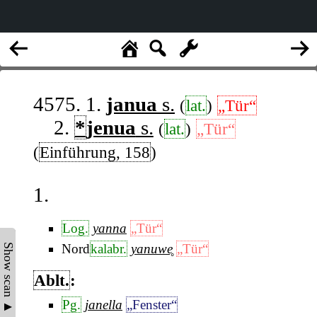
4575. 1.
janua
s.
(
lat.
)
„Tür“
2.
*
jenua
s.
(
lat.
)
„Tür“
(
Einführung, 158
)
1.
Log.
yanna
„Tür“
Nord
kalabr.
yanuwe̥
„Tür“
Show scan ▲
Ablt.
:
Pg.
janella
„Fenster“