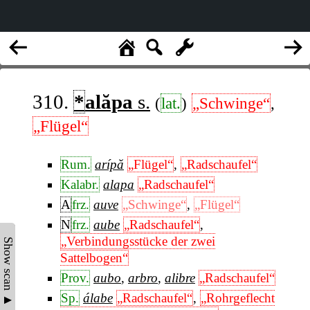
310.
*
alăpa
s.
(
lat.
)
„Schwinge“
,
„Flügel“
Rum.
arípă
„Flügel“
,
„Radschaufel“
Kalabr.
alapa
„Radschaufel“
A
frz.
auve
„Schwinge“
,
„Flügel“
N
frz.
aube
„Radschaufel“
,
„Verbindungsstücke der zwei
Show scan ▲
Sattelbogen“
Prov.
aubo
,
arbro
,
alibre
„Radschaufel“
Sp.
álabe
„Radschaufel“
,
„Rohrgeflecht