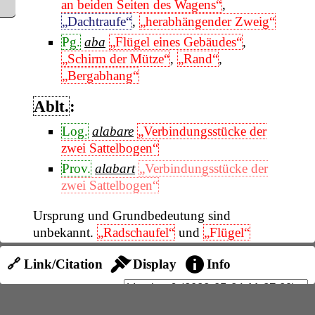
an beiden Seiten des Wagens“
,
„Dachtraufe“
,
„herabhängender Zweig“
Pg.
aba
„Flügel eines Gebäudes“
,
„Schirm der Mütze“
,
„Rand“
,
„Bergabhang“
Ablt.
:
Log.
alabare
„Verbindungsstücke der
zwei Sattelbogen“
Prov.
alabart
„Verbindungsstücke der
zwei Sattelbogen“
Ursprung und Grundbedeutung sind
unbekannt.
„Radschaufel“
und
„Flügel“
vereinigen sich leicht unter dem Begriff des
🔗 Link/Citation
Display
Info
„Schwingens“
, so daß eine Verbindung mit
lat.
alapare
310a
möglich wäre.
Aube
„Oberstück des Sattels“
wäre als Vergleich mit