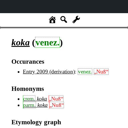
koka
(
venez.
)
Occurances
Entry 2009 (derivation)
:
venez.
„Nuß“
Homonyms
crem.
koka
„Nuß“
parm.
koka
„Nuß“
Etymology graph