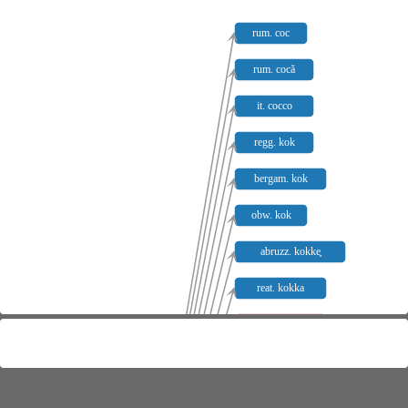
rum. coc
rum. cocă
it. cocco
regg. kok
bergam. kok
obw. kok
abruzz. kokke̥
reat. kokka
venez. koka
crem. koka
parm. koka