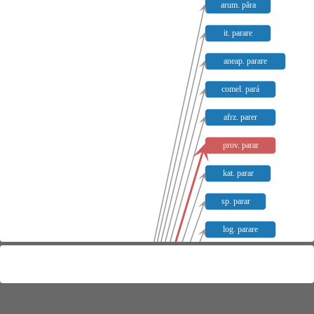
arum. păra
it. parare
aneap. parare
comel. pará
afrz. parer
prov. parar
kat. parar
sp. parar
log. parare
venez. parar
friaul. pará
ert. pará