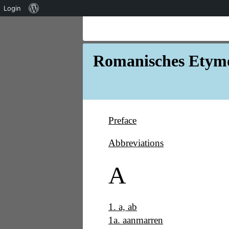
Über
Login
WordPress
Romanisches Etymo
Preface
Abbreviations
A
1
.
a, ab
1a
.
aanmarren