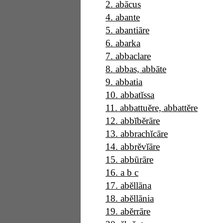
2
.
abācus
4
.
abante
5
.
abantiāre
6
.
abarka
7
.
abbaclare
8
.
abbas, abbāte
9
.
abbatia
10
.
abbatĭssa
11
.
abbattuĕre, abbattĕre
12
.
abbĭbĕrāre
13
.
abbrachĭcāre
14
.
abbrĕvĭāre
15
.
abbūrāre
16
.
a b c
17
.
abĕllāna
18
.
abĕllānia
19
.
abĕrrāre