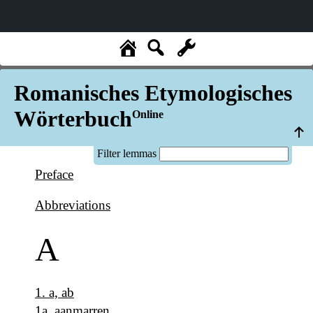
Romanisches Etymologisches
Wörterbuch
Online
Filter lemmas
Preface
Abbreviations
A
1
.
a, ab
1a
.
aanmarren