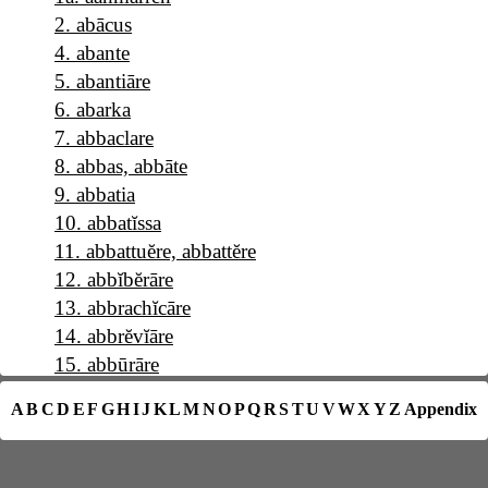
2
.
abācus
4
.
abante
5
.
abantiāre
6
.
abarka
7
.
abbaclare
8
.
abbas, abbāte
9
.
abbatia
10
.
abbatĭssa
11
.
abbattuĕre, abbattĕre
12
.
abbĭbĕrāre
13
.
abbrachĭcāre
14
.
abbrĕvĭāre
15
.
abbūrāre
16
.
a b c
A
B
C
D
E
F
G
H
I
J
K
L
M
N
O
P
Q
R
S
T
U
V
W
X
Y
Z
Appendix
17
.
abĕllāna
18
.
abĕllānia
19
.
abĕrrāre