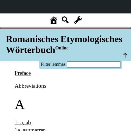
Romanisches Etymologisches
Wörterbuch
Online
Filter lemmas
Preface
Abbreviations
A
1
.
a, ab
1a
.
aanmarren