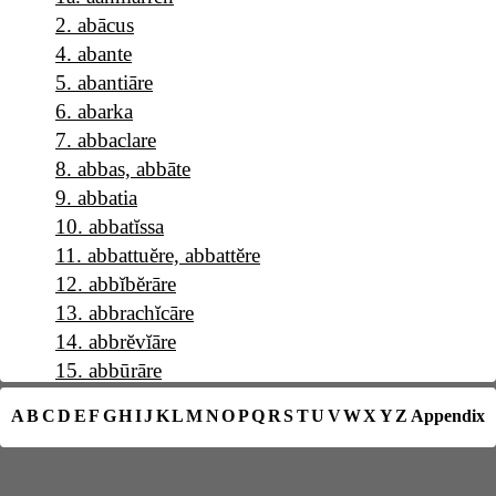
2
.
abācus
4
.
abante
5
.
abantiāre
6
.
abarka
7
.
abbaclare
8
.
abbas, abbāte
9
.
abbatia
10
.
abbatĭssa
11
.
abbattuĕre, abbattĕre
12
.
abbĭbĕrāre
13
.
abbrachĭcāre
14
.
abbrĕvĭāre
15
.
abbūrāre
16
.
a b c
A
B
C
D
E
F
G
H
I
J
K
L
M
N
O
P
Q
R
S
T
U
V
W
X
Y
Z
Appendix
17
.
abĕllāna
18
.
abĕllānia
19
.
abĕrrāre