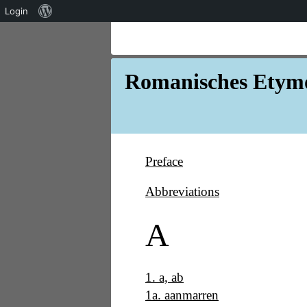
Über
Login
WordPress
Romanisches Etymo
Preface
Abbreviations
A
1
.
a, ab
1a
.
aanmarren