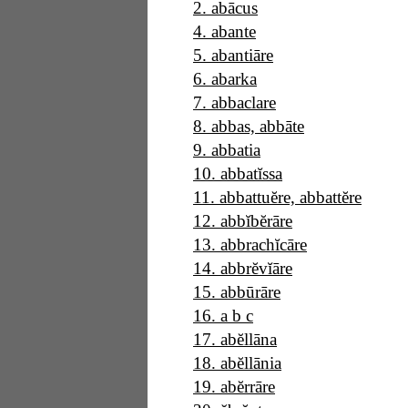
2
.
abācus
4
.
abante
5
.
abantiāre
6
.
abarka
7
.
abbaclare
8
.
abbas, abbāte
9
.
abbatia
10
.
abbatĭssa
11
.
abbattuĕre, abbattĕre
12
.
abbĭbĕrāre
13
.
abbrachĭcāre
14
.
abbrĕvĭāre
15
.
abbūrāre
16
.
a b c
17
.
abĕllāna
18
.
abĕllānia
19
.
abĕrrāre