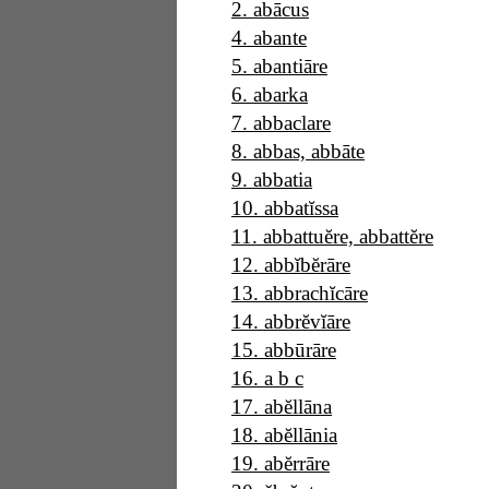
2
.
abācus
4
.
abante
5
.
abantiāre
6
.
abarka
7
.
abbaclare
8
.
abbas, abbāte
9
.
abbatia
10
.
abbatĭssa
11
.
abbattuĕre, abbattĕre
12
.
abbĭbĕrāre
13
.
abbrachĭcāre
14
.
abbrĕvĭāre
15
.
abbūrāre
16
.
a b c
17
.
abĕllāna
18
.
abĕllānia
19
.
abĕrrāre