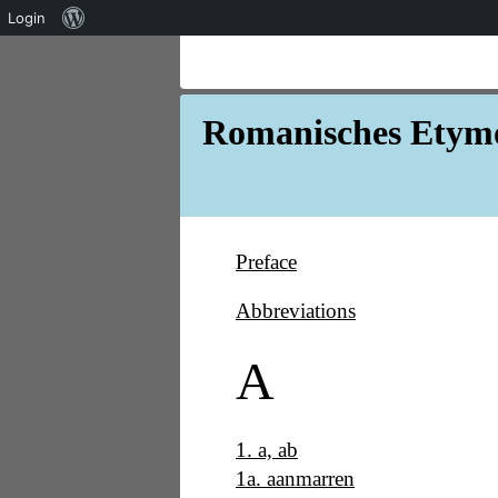
Über
Login
WordPress
Romanisches Etymo
Preface
Abbreviations
A
1
.
a, ab
1a
.
aanmarren