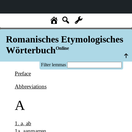
Romanisches Etymologisches
Wörterbuch
Online
Filter lemmas
Preface
Abbreviations
A
1
.
a, ab
1a
.
aanmarren