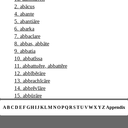
2
.
abācus
4
.
abante
5
.
abantiāre
6
.
abarka
7
.
abbaclare
8
.
abbas, abbāte
9
.
abbatia
10
.
abbatĭssa
11
.
abbattuĕre, abbattĕre
12
.
abbĭbĕrāre
13
.
abbrachĭcāre
14
.
abbrĕvĭāre
15
.
abbūrāre
16
.
a b c
A
B
C
D
E
F
G
H
I
J
K
L
M
N
O
P
Q
R
S
T
U
V
W
X
Y
Z
Appendix
17
.
abĕllāna
18
.
abĕllānia
19
.
abĕrrāre