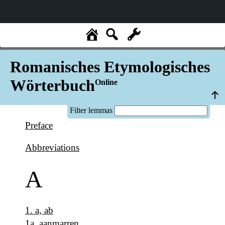
Romanisches Etymologisches
Wörterbuch
Online
Filter lemmas
Preface
Abbreviations
A
1
.
a, ab
1a
.
aanmarren