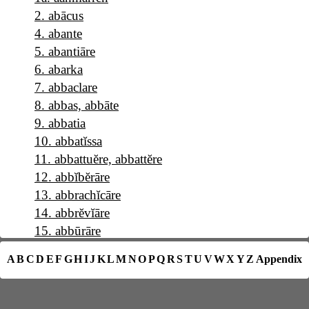
2
.
abācus
4
.
abante
5
.
abantiāre
6
.
abarka
7
.
abbaclare
8
.
abbas, abbāte
9
.
abbatia
10
.
abbatĭssa
11
.
abbattuĕre, abbattĕre
12
.
abbĭbĕrāre
13
.
abbrachĭcāre
14
.
abbrĕvĭāre
15
.
abbūrāre
16
.
a b c
A
B
C
D
E
F
G
H
I
J
K
L
M
N
O
P
Q
R
S
T
U
V
W
X
Y
Z
Appendix
17
.
abĕllāna
18
.
abĕllānia
19
.
abĕrrāre