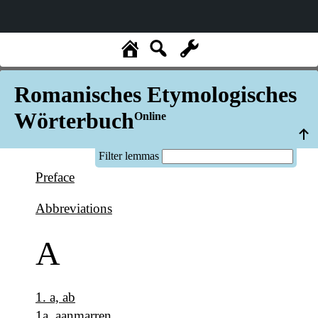
Romanisches Etymologisches
Wörterbuch
Online
Filter lemmas
Preface
Abbreviations
A
1
.
a, ab
1a
.
aanmarren