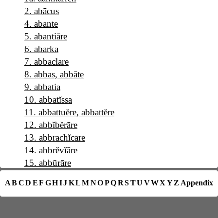
2
.
abācus
4
.
abante
5
.
abantiāre
6
.
abarka
7
.
abbaclare
8
.
abbas, abbāte
9
.
abbatia
10
.
abbatĭssa
11
.
abbattuĕre, abbattĕre
12
.
abbĭbĕrāre
13
.
abbrachĭcāre
14
.
abbrĕvĭāre
15
.
abbūrāre
16
.
a b c
A
B
C
D
E
F
G
H
I
J
K
L
M
N
O
P
Q
R
S
T
U
V
W
X
Y
Z
Appendix
17
.
abĕllāna
18
.
abĕllānia
19
.
abĕrrāre