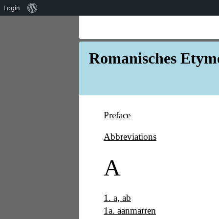
Über
Login
WordPress
Romanisches Etymo
Preface
Abbreviations
A
1
.
a, ab
1a
.
aanmarren