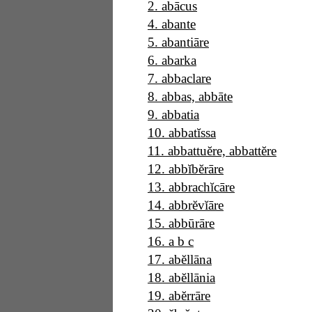
2
.
abācus
4
.
abante
5
.
abantiāre
6
.
abarka
7
.
abbaclare
8
.
abbas, abbāte
9
.
abbatia
10
.
abbatĭssa
11
.
abbattuĕre, abbattĕre
12
.
abbĭbĕrāre
13
.
abbrachĭcāre
14
.
abbrĕvĭāre
15
.
abbūrāre
16
.
a b c
17
.
abĕllāna
18
.
abĕllānia
19
.
abĕrrāre