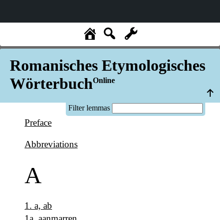
Romanisches Etymologisches
Wörterbuch
Online
Filter lemmas
Preface
Abbreviations
A
1
.
a, ab
1a
.
aanmarren