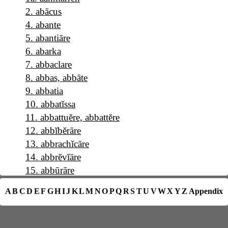
2
.
abācus
4
.
abante
5
.
abantiāre
6
.
abarka
7
.
abbaclare
8
.
abbas, abbāte
9
.
abbatia
10
.
abbatĭssa
11
.
abbattuĕre, abbattĕre
12
.
abbĭbĕrāre
13
.
abbrachĭcāre
14
.
abbrĕvĭāre
15
.
abbūrāre
16
.
a b c
A
B
C
D
E
F
G
H
I
J
K
L
M
N
O
P
Q
R
S
T
U
V
W
X
Y
Z
Appendix
17
.
abĕllāna
18
.
abĕllānia
19
.
abĕrrāre