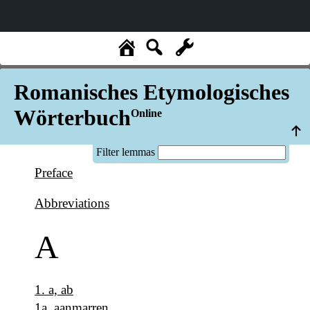
Romanisches Etymologisches
Wörterbuch
Online
Filter lemmas
Preface
Abbreviations
A
1
.
a, ab
1a
.
aanmarren