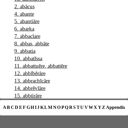
2
.
abācus
4
.
abante
5
.
abantiāre
6
.
abarka
7
.
abbaclare
8
.
abbas, abbāte
9
.
abbatia
10
.
abbatĭssa
11
.
abbattuĕre, abbattĕre
12
.
abbĭbĕrāre
13
.
abbrachĭcāre
14
.
abbrĕvĭāre
15
.
abbūrāre
16
.
a b c
A
B
C
D
E
F
G
H
I
J
K
L
M
N
O
P
Q
R
S
T
U
V
W
X
Y
Z
Appendix
17
.
abĕllāna
18
.
abĕllānia
19
.
abĕrrāre