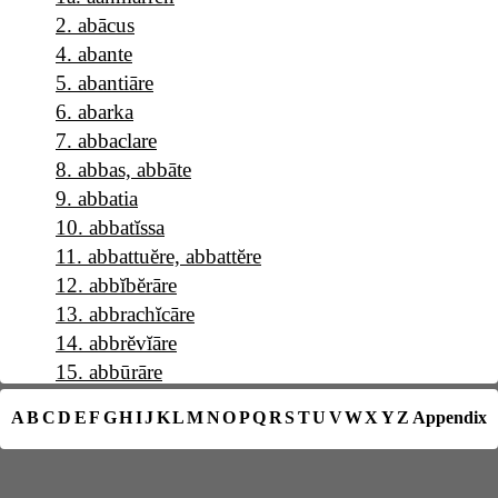
2
.
abācus
4
.
abante
5
.
abantiāre
6
.
abarka
7
.
abbaclare
8
.
abbas, abbāte
9
.
abbatia
10
.
abbatĭssa
11
.
abbattuĕre, abbattĕre
12
.
abbĭbĕrāre
13
.
abbrachĭcāre
14
.
abbrĕvĭāre
15
.
abbūrāre
16
.
a b c
A
B
C
D
E
F
G
H
I
J
K
L
M
N
O
P
Q
R
S
T
U
V
W
X
Y
Z
Appendix
17
.
abĕllāna
18
.
abĕllānia
19
.
abĕrrāre