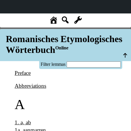
Romanisches Etymologisches
Wörterbuch
Online
Filter lemmas
Preface
Abbreviations
A
1
.
a, ab
1a
.
aanmarren