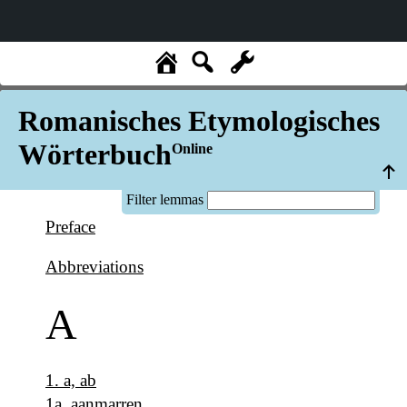
Romanisches Etymologisches
Wörterbuch
Online
Filter lemmas
Preface
Abbreviations
A
1
.
a, ab
1a
.
aanmarren