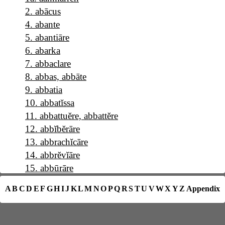
2
.
abācus
4
.
abante
5
.
abantiāre
6
.
abarka
7
.
abbaclare
8
.
abbas, abbāte
9
.
abbatia
10
.
abbatĭssa
11
.
abbattuĕre, abbattĕre
12
.
abbĭbĕrāre
13
.
abbrachĭcāre
14
.
abbrĕvĭāre
15
.
abbūrāre
16
.
a b c
A
B
C
D
E
F
G
H
I
J
K
L
M
N
O
P
Q
R
S
T
U
V
W
X
Y
Z
Appendix
17
.
abĕllāna
18
.
abĕllānia
19
.
abĕrrāre