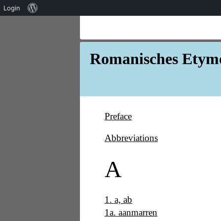
Über
Login
WordPress
Romanisches Etymo
Preface
Abbreviations
A
1
.
a, ab
1a
.
aanmarren