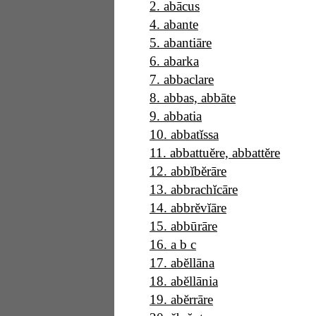
2
.
abācus
4
.
abante
5
.
abantiāre
6
.
abarka
7
.
abbaclare
8
.
abbas, abbāte
9
.
abbatia
10
.
abbatĭssa
11
.
abbattuĕre, abbattĕre
12
.
abbĭbĕrāre
13
.
abbrachĭcāre
14
.
abbrĕvĭāre
15
.
abbūrāre
16
.
a b c
17
.
abĕllāna
18
.
abĕllānia
19
.
abĕrrāre