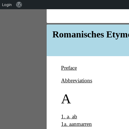
Über
Login
WordPress
Romanisches Etymo
Preface
Abbreviations
A
1
.
a, ab
1a
.
aanmarren