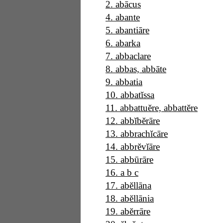
2
.
abācus
4
.
abante
5
.
abantiāre
6
.
abarka
7
.
abbaclare
8
.
abbas, abbāte
9
.
abbatia
10
.
abbatĭssa
11
.
abbattuĕre, abbattĕre
12
.
abbĭbĕrāre
13
.
abbrachĭcāre
14
.
abbrĕvĭāre
15
.
abbūrāre
16
.
a b c
17
.
abĕllāna
18
.
abĕllānia
19
.
abĕrrāre